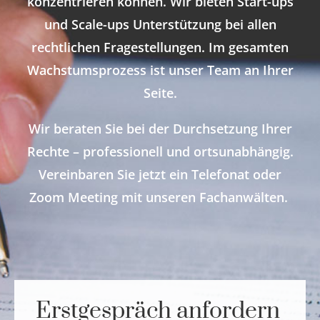
konzentrieren können. Wir bieten Start-ups
und Scale-ups Unterstützung bei allen
rechtlichen Fragestellungen. Im gesamten
Wachstumsprozess ist unser Team an Ihrer
Seite.
Wir beraten Sie bei der Durchsetzung Ihrer
Rechte – professionell und ortsunabhängig.
Vereinbaren Sie jetzt ein Telefonat oder
Zoom Meeting mit unseren Fachanwälten.
Erstgespräch anfordern