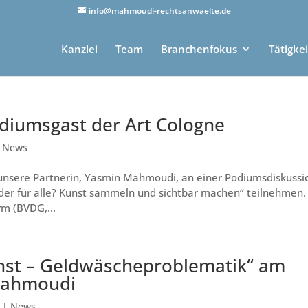
info@mahmoudi-rechtsanwaelte.de
Kanzlei
Team
Branchenfokus
Tätigke
diumsgast der Art Cologne
|
News
nsere Partnerin, Yasmin Mahmoudi, an einer Podiumsdiskussi
der für alle? Kunst sammeln und sichtbar machen“ teilnehmen
rm (BVDG,...
nst – Geldwäscheproblematik“ am
Mahmoudi
|
News